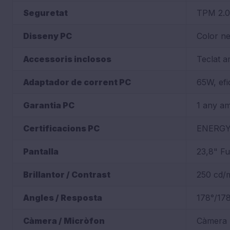
Seguretat
TPM 2.0,
Disseny PC
Color ne
Accessoris inclosos
Teclat a
Adaptador de corrent PC
65W, efi
Garantia PC
1 any am
Certificacions PC
ENERGY 
Pantalla
23,8" Fu
Brillantor / Contrast
250 cd/m
Angles / Resposta
178°/178
Càmera / Micròfon
Càmera 