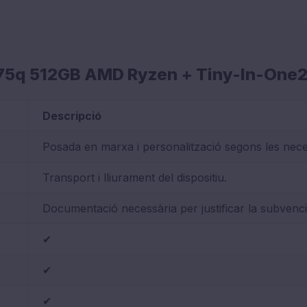
 M75q 512GB AMD Ryzen + Tiny-In-One2
Descripció
Posada en marxa i personalització segons les necess
Transport i lliurament del dispositiu.
Documentació necessària per justificar la subvenci
✔
✔
✔