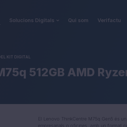
s
Solucions Digitals
Qui som
Verifactu
L KIT DIGITAL
M75q 512GB AMD Ryzen
El Lenovo ThinkCentre M75q Gen5 és un m
empresarials o oficines, amb un format c