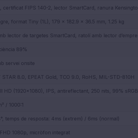
 certificat FIPS 140-2, lector SmartCard, ranura Kensingto
gre, format Tiny (1L), 179 x 182.9 x 36.5 mm, 1.25 kg
mb lector de targetes SmartCard, ratolí amb lector d’emp
ciència 89%
b servei onsite
STAR 8.0, EPEAT Gold, TCO 9.0, RoHS, MIL-STD-810H
ll HD (1920x1080), IPS, antireflectant, 250 nits, 99% sRGB
² / 1000:1
°, temps de resposta: 4ms (extrem) / 6ms (normal)
FHD 1080p, micròfon integrat