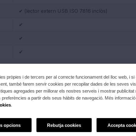
✔ (lector extern USB ISO 7816 inclòs)
✔
✔
✔
Windows 11 Pro
ies pròpies i de tercers per al correcte funcionament del lloc web, i si
nt, també farem servir cookies per recopilar dades de les seves vis
o ThinkCentre M75q 512GB AMD Ryzen +
stiques agregades per millorar els nostres serveis i mostrar publicitat
preferències a partir dels seus hàbits de navegació. Més informació 
ookies
.
ció
s opcions
Rebutja cookies
Accepta cook
ntre M75q Gen 5 - 12RRS6TB00+12NBGAT1E5