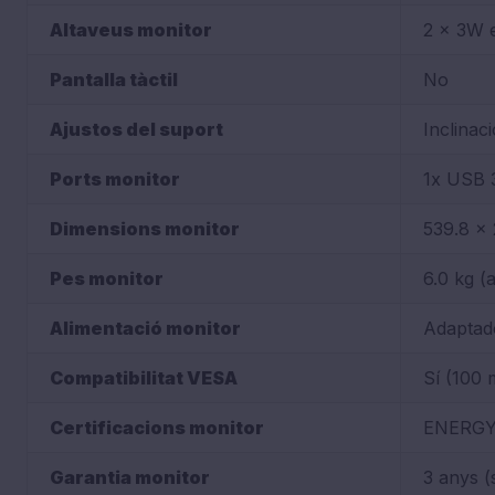
Altaveus monitor
2 x 3W 
Pantalla tàctil
No
Ajustos del suport
Inclinaci
Ports monitor
1x USB 3
Dimensions monitor
539.8 x
Pes monitor
6.0 kg (
Alimentació monitor
Adaptad
Compatibilitat VESA
Sí (100
Certificacions monitor
ENERGY 
Garantia monitor
3 anys (