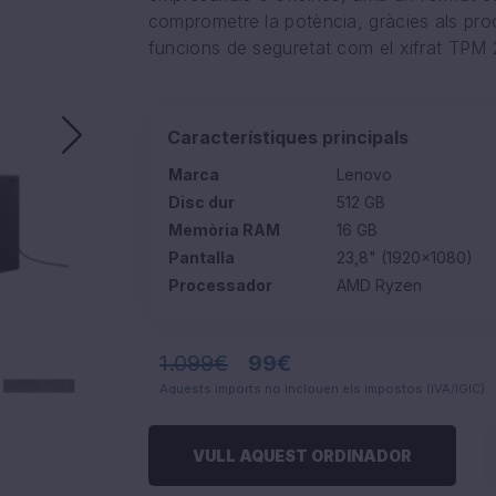
comprometre la potència, gràcies als 
funcions de seguretat com el xifrat TPM 
Característiques principals
Marca
Lenovo
Disc dur
512 GB
Memòria RAM
16 GB
Pantalla
23,8" (1920×1080)
Processador
AMD Ryzen
1.099€
99€
Aquests imports no inclouen els impostos (IVA/IGIC)
VULL AQUEST ORDINADOR