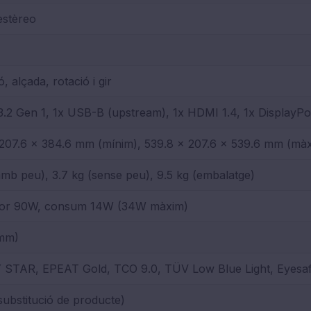
estèreo
ó, alçada, rotació i gir
.2 Gen 1, 1x USB-B (upstream), 1x HDMI 1.4, 1x DisplayPor
 207.6 x 384.6 mm (mínim), 539.8 x 207.6 x 539.6 mm (mà
amb peu), 3.7 kg (sense peu), 9.5 kg (embalatge)
or 90W, consum 14W (34W màxim)
 mm)
STAR, EPEAT Gold, TCO 9.0, TÜV Low Blue Light, Eyesaf
substitució de producte)