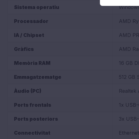
Sistema operatiu
Windows®
Processador
AMD Ryze
IA / Chipset
AMD PRO 
Gràfics
AMD Rad
Memòria RAM
16 GB D
Emmagatzematge
512 GB 
Àudio (PC)
Realtek 
Ports frontals
1x USB-
Ports posteriors
3x USB-A
Connectivitat
Ethernet