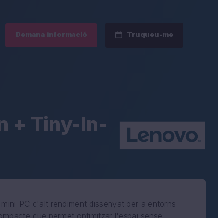
Demana informació
Truqueu-me
 + Tiny-In-
ini-PC d'alt rendiment dissenyat per a entorns
ompacte que permet optimitzar l'espai sense