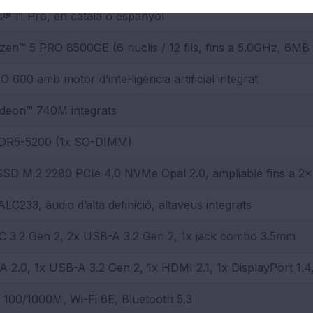
 11 Pro, en català o espanyol
n™ 5 PRO 8500GE (6 nuclis / 12 fils, fins a 5.0GHz, 6MB
600 amb motor d’intel·ligència artificial integrat
eon™ 740M integrats
DR5-5200 (1x SO-DIMM)
SSD M.2 2280 PCIe 4.0 NVMe Opal 2.0, ampliable fins a 2
ALC233, àudio d’alta definició, altaveus integrats
C 3.2 Gen 2, 2x USB-A 3.2 Gen 2, 1x jack combo 3.5mm
 2.0, 1x USB-A 3.2 Gen 2, 1x HDMI 2.1, 1x DisplayPort 1.4
 100/1000M, Wi-Fi 6E, Bluetooth 5.3