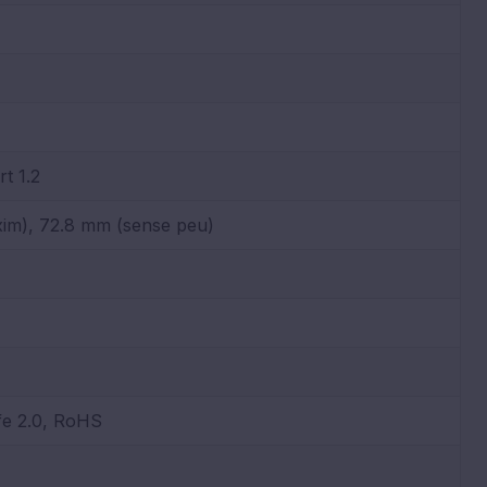
t 1.2
xim), 72.8 mm (sense peu)
e 2.0, RoHS