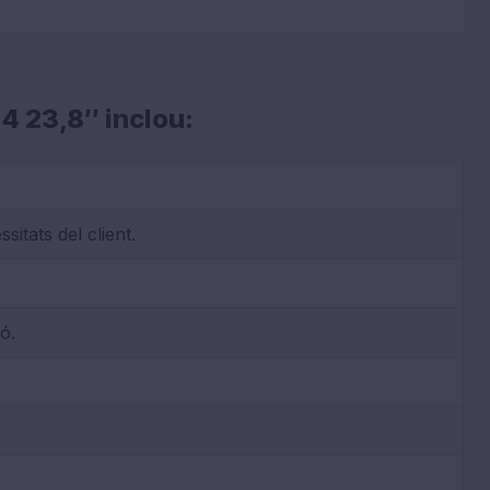
4 23,8″ inclou:
itats del client.
ó.