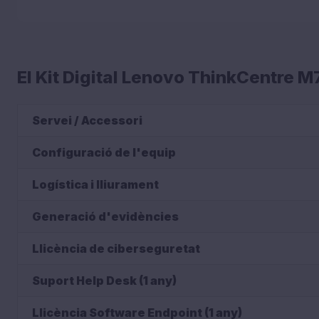
El Kit Digital Lenovo ThinkCentre
Servei / Accessori
Configuració de l'equip
Logística i lliurament
Generació d'evidències
Llicència de ciberseguretat
Suport Help Desk (1 any)
Llicència Software Endpoint (1 any)