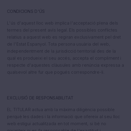
CONDICIONS D'ÚS
L'ús d'aquest lloc web implica l'acceptació plena dels
termes del present avís legal. Els possibles conflictes
relatius a aquest web es regiran exclusivament pel dret
de l'Estat Espanyol. Tota persona usuària del web,
independentment de la jurisdicció territorial des de la
qual es produeixi el seu accés, accepta el compliment i
respecte d'aquestes clàusules amb renúncia expressa a
qualsevol altre fur que pogués correspondre-li.
EXCLUSIÓ DE RESPONSABILITAT
EL TITULAR actua amb la màxima diligència possible
perquè les dades i la informació que ofereix al seu lloc
web estigui actualitzada en tot moment, si bé no
garanteix ni es fa responsable de l'exactitud i