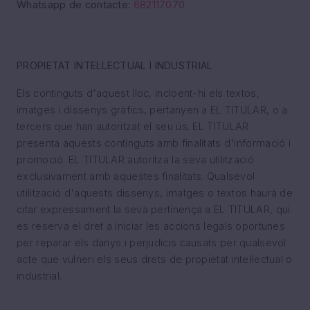
Whatsapp de contacte:
682117070
.
PROPIETAT INTEL·LECTUAL I INDUSTRIAL
Els continguts d'aquest lloc, incloent-hi els textos,
imatges i dissenys gràfics, pertanyen a EL TITULAR, o a
tercers que han autoritzat el seu ús. EL TITULAR
presenta aquests continguts amb finalitats d'informació i
promoció. EL TITULAR autoritza la seva utilització
exclusivament amb aquestes finalitats. Qualsevol
utilització d'aquests dissenys, imatges o textos haurà de
citar expressament la seva pertinença a EL TITULAR, qui
es reserva el dret a iniciar les accions legals oportunes
per reparar els danys i perjudicis causats per qualsevol
acte que vulneri els seus drets de propietat intel·lectual o
industrial.