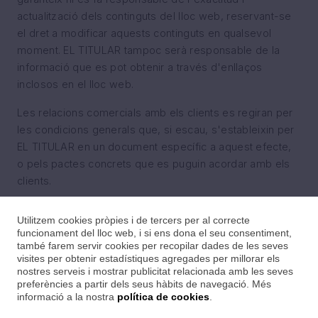
actualització dels continguts del lloc web, reservant-se
el dret a modificar aquests continguts en qualsevol
moment. EL TITULAR tampoc serà responsable de la
informació que es pot obtenir a través d'enllaços
inclosos en el lloc web.
Les relacions comercials amb els clients es regiran per
les condicions generals que, si escau, s'estableixin per
EL TITULAR en un document específic a aquest efecte,
o pels pactes concrets que es puguin acordar amb els
clients.
Utilitzem cookies pròpies i de tercers per al correcte
funcionament del lloc web, i si ens dona el seu consentiment,
també farem servir cookies per recopilar dades de les seves
visites per obtenir estadístiques agregades per millorar els
nostres serveis i mostrar publicitat relacionada amb les seves
Preguntes freqüents
preferències a partir dels seus hàbits de navegació. Més
informació a la nostra
política de cookies
.
Avís Legal