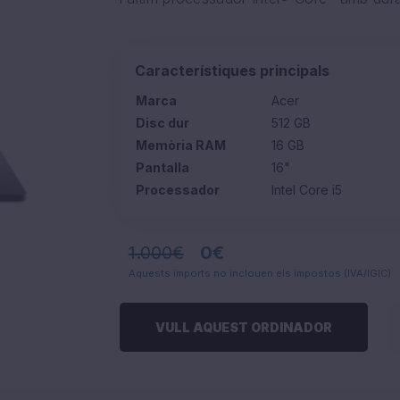
Característiques principals
Marca
Acer
Disc dur
512 GB
Memòria RAM
16 GB
Pantalla
16"
Processador
Intel Core i5
1.000€
0€
Aquests imports no inclouen els impostos (IVA/IGIC)
VULL AQUEST ORDINADOR