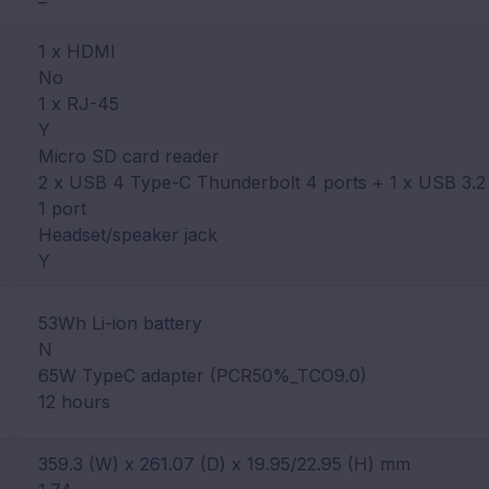
–
1 x HDMI
No
1 x RJ-45
Y
Micro SD card reader
2 x USB 4 Type-C Thunderbolt 4 ports + 1 x USB 3.2
1 port
Headset/speaker jack
Y
53Wh Li-ion battery
N
65W TypeC adapter (PCR50%_TCO9.0)
12 hours
359.3 (W) x 261.07 (D) x 19.95/22.95 (H) mm