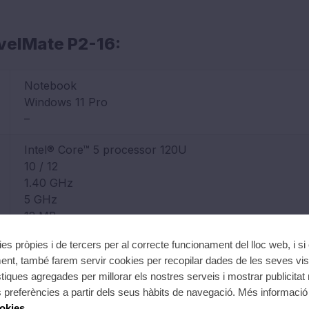
avelMate P2-16:
Notebook
Windows 11 Pro
–
Intel® Core™ 5 processor 120U
10 / 12
1.40 GHz
5 GHz
12 MB
Intel UHD
ies pròpies i de tercers per al correcte funcionament del lloc web, i si
1.25 GHz
nt, també farem servir cookies per recopilar dades de les seves vis
stiques agregades per millorar els nostres serveis i mostrar publicitat
16 GB DDR5 Memory
preferències a partir dels seus hàbits de navegació. Més informació 
–
ookies
.