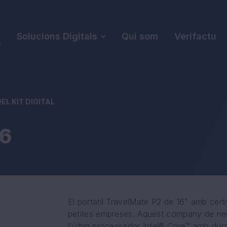
s
Solucions Digitals
Qui som
Verifactu
L KIT DIGITAL
16
El portàtil TravelMate P2 de 16" amb certi
petites empreses. Aquest company de nego
l'últim processador Intel® Core™ amb durabi