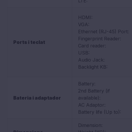
LTE:
HDMI:
VGA:
Ethernet (RJ-45) Port:
Fingerprint Reader:
Ports i teclat
Card reader:
USB:
Audio Jack:
Backlight KB:
Battery:
2nd Battery (if
Bateria i adaptador
available):
AC Adaptor:
Battery life (Up to):
Dimension: