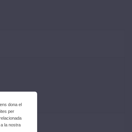
 ens dona el
ites per
 relacionada
a la nostra