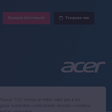
Demana informació
Truqueu-me
ficació TCO ofereix el millor valor per a les
cis sostenible conté plàstic reciclat i combina
litat i seguretat.