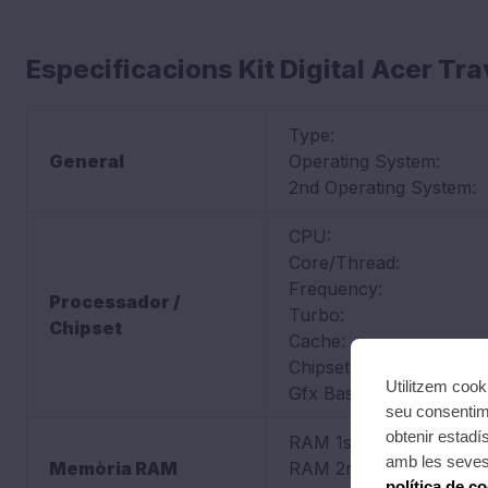
Especificacions Kit Digital Acer Tr
Type:
General
Operating System:
2nd Operating System:
CPU:
Core/Thread:
Frequency:
Processador /
Turbo:
Chipset
Cache:
Chipset Graphics:
Utilitzem cook
Gfx Base Frequency:
seu consentime
obtenir estadí
RAM 1st slot:
amb les seves 
Memòria RAM
RAM 2nd slot:
política de c