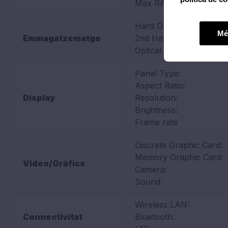
Max RAM:
Hard Drive:
Mé
Emmagatzematge
2nd Hard Drive:
Optical Drive:
Panel Type:
Aspect Ratio:
Display
Resolution:
Brightness:
Frame rate
Discrete Graphic Card:
Memory Graphic Card:
Video/Gràfics
Camera:
Sound:
Wireless LAN:
Connectivitat
Bluetooth: