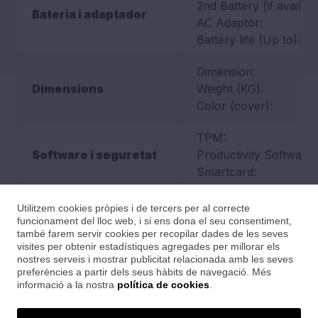
2nd Battery (if availabl
Bateria i adaptador
AC Adaptor:
Battery life (Up to):
Dimension:
Dimensions
Weight (KG):
Color (cover):
TPM:
Software i seguretat
Productivity Software:
Smartcard:
Utilitzem cookies pròpies i de tercers per al correcte
funcionament del lloc web, i si ens dona el seu consentiment,
també farem servir cookies per recopilar dades de les seves
visites per obtenir estadístiques agregades per millorar els
nostres serveis i mostrar publicitat relacionada amb les seves
Preguntes freqüents
preferències a partir dels seus hàbits de navegació. Més
informació a la nostra
política de cookies
.
Avís Legal
Política de cookies