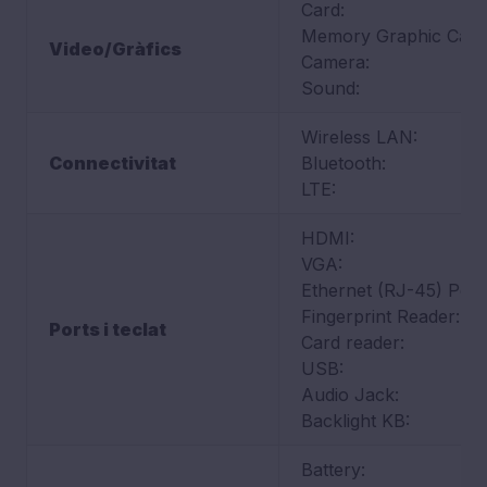
Card:
Memory Graphic Card
Video/Gràfics
Camera:
Sound:
Wireless LAN:
Connectivitat
Bluetooth:
LTE:
HDMI:
VGA:
Ethernet (RJ-45) Port
Fingerprint Reader:
Ports i teclat
Card reader:
USB:
Audio Jack:
Backlight KB:
Battery: