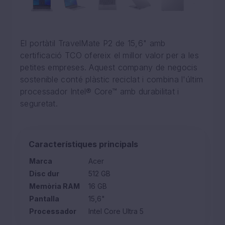
El portàtil TravelMate P2 de 15,6" amb
certificació TCO ofereix el millor valor per a les
petites empreses. Aquest company de negocis
sostenible conté plàstic reciclat i combina l'últim
processador Intel® Core™ amb durabilitat i
seguretat.
Característiques principals
Marca
Acer
Disc dur
512 GB
Memòria RAM
16 GB
Pantalla
15,6"
Processador
Intel Core Ultra 5