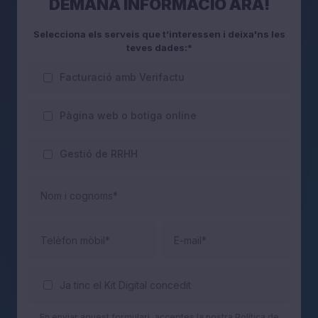
DEMANA INFORMACIÓ ARA!
Selecciona els serveis que t’interessen i deixa'ns les
teves dades:*
Facturació amb Verifactu
Pàgina web o botiga online
Gestió de RRHH
Nom i cognoms*
Telèfon mòbil*
E-mail*
Ja tinc el Kit Digital concedit
En enviar aquest formulari, acceptes la nostra
Política de